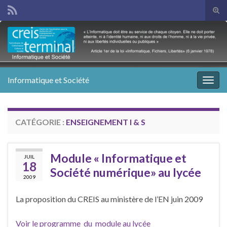
Tog
sear
Search for:
for
Informatique et Société
Togg
navig
CATÉGORIE :
ENSEIGNEMENT I & S
Module « Informatique et
JUIL
18
Société numérique» au lycée
2009
La proposition du CREIS au ministère de l’EN juin 2009
Voir le programme du module au lycée