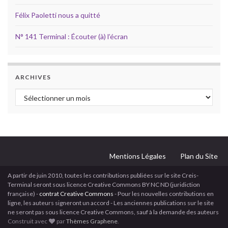
Félix Paoletti nous a quitté
N° 141 Terminal : Écouter (à) l’écran
ARCHIVES
Archives
Mentions Légales
Plan du Site
A partir de juin 2010, toutes les contributions publiées sur le site Creis-
Terminal seront sous licence Creative Commons BY NC ND (juridiction
française) -
contrat Creative Commons
- Pour les nouvelles contributions en
ligne, les auteurs signeront un accord - Les anciennes publications sur le site
ne seront pas sous licence Creative Commons, sauf à la demande des auteurs
Construit avec
par
Thèmes Graphene
.