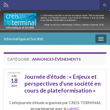
Tog
sear
Search for:
for
Informatique et Société
Togg
navig
CATÉGORIE :
ANNONCES ÉVÈNEMENTS
Journée d’étude : « Enjeux et
JUIL
18
perspectives d’une société en
2023
cours de plateformisation »
Cettejournée d’étude organisée par CREIS-TERMINAL
en partenariat avec le
LabSIC