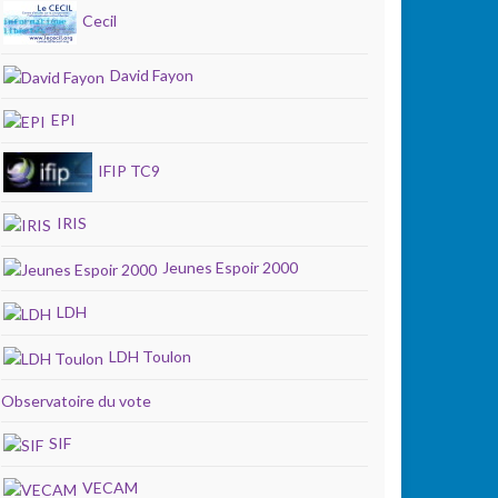
Cecil
David Fayon
EPI
IFIP TC9
IRIS
Jeunes Espoir 2000
LDH
LDH Toulon
Observatoire du vote
SIF
VECAM