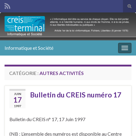
Tog
sear
Search for:
for
Informatique et Société
Togg
navig
CATÉGORIE :
AUTRES ACTIVITÉS
Bulletin du CREIS numéro 17
JUIN
17
1997
Bulletin du CREIS n° 17, 17 Juin 1997
(NB : L’ensemble des numéros est disponible au Centre