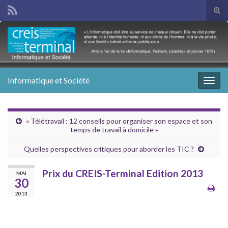
Tog
sear
Search for:
for
Informatique et Société
Togg
navig
« Télétravail : 12 conseils pour organiser son espace et son
temps de travail à domicile »
Quelles perspectives critiques pour aborder les TIC ?
Prix du CREIS-Terminal Edition 2013
MAI
30
2013