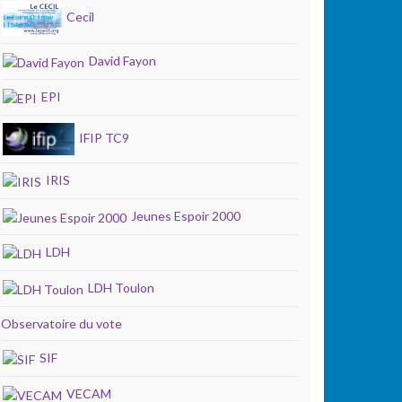
Cecil
David Fayon
EPI
IFIP TC9
IRIS
Jeunes Espoir 2000
LDH
LDH Toulon
Observatoire du vote
SIF
VECAM