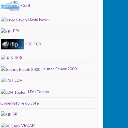
Cecil
David Fayon
EPI
IFIP TC9
IRIS
Jeunes Espoir 2000
LDH
LDH Toulon
Observatoire du vote
SIF
VECAM