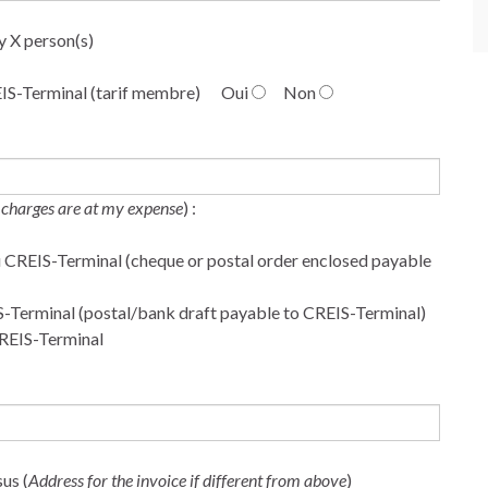
y X person(s)
REIS-Terminal (tarif membre)
Oui
Non
k charges are at my expense
) :
 du CREIS-Terminal (cheque or postal order enclosed payable
IS-Terminal (postal/bank draft payable to CREIS-Terminal)
CREIS-Terminal
us (
Address for the invoice if different from above
)