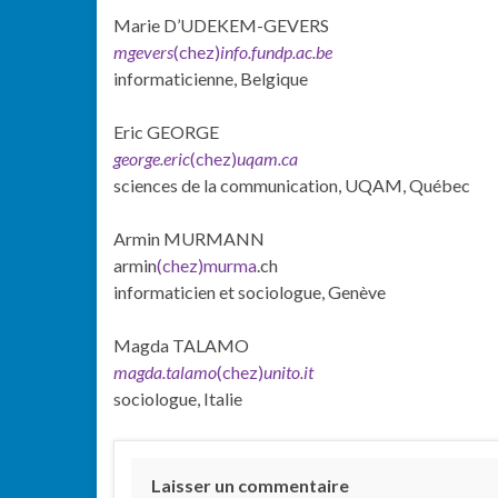
Marie D’UDEKEM-GEVERS
mgevers
(chez)
info.fundp.ac.be
informaticienne, Belgique
Eric GEORGE
george.eric
(chez)
uqam.ca
sciences de la communication, UQAM, Québec
Armin MURMANN
armin
(chez)
murma
.ch
informaticien et sociologue, Genève
Magda TALAMO
magda.talamo
(chez)
unito.it
sociologue, Italie
Laisser un commentaire