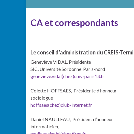
CA et correspondants
Le conseil d’administration du CREIS-Term
Geneviève VIDAL, Présidente
SIC, Université Sorbonne, Paris-nord
genevieve.vidal(chez)univ-paris13.fr
Colette HOFFSAES, Présidente d’honneur
sociologue
hoffsaes(chez)club-internet.fr
Daniel NAULLEAU, Président d’honneur
informaticien,
naulleau.daniel(chez)free.fr