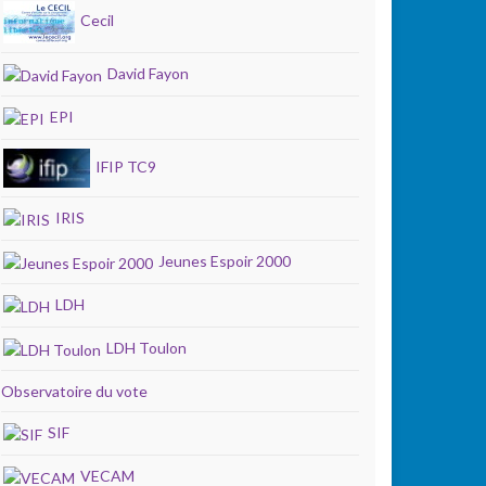
Cecil
David Fayon
EPI
IFIP TC9
IRIS
Jeunes Espoir 2000
LDH
LDH Toulon
Observatoire du vote
SIF
VECAM