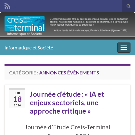
Tog
sear
Search for:
for
Informatique et Société
Togg
navig
CATÉGORIE :
ANNONCES ÉVÈNEMENTS
Journée d’étude : « IA et
JUIL
18
enjeux sectoriels, une
2026
approche critique »
Journée d’Etude Creis-Terminal