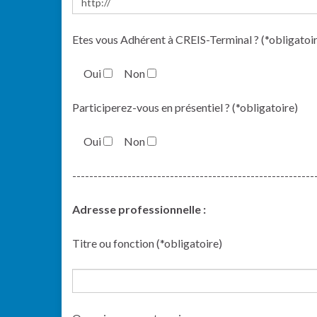
Etes vous Adhérent à CREIS-Terminal ? (*obligatoi
Oui
Non
Participerez-vous en présentiel ? (*obligatoire)
Oui
Non
---------------------------------------------------------
Adresse professionnelle :
Titre ou fonction (*obligatoire)