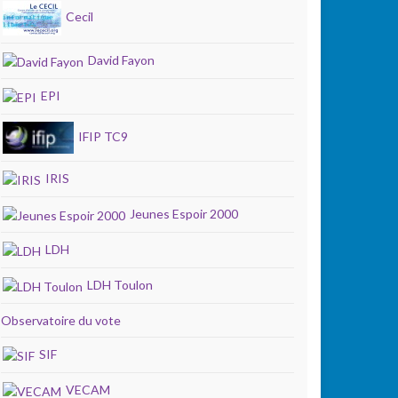
Cecil
David Fayon
EPI
IFIP TC9
IRIS
Jeunes Espoir 2000
LDH
LDH Toulon
Observatoire du vote
SIF
VECAM