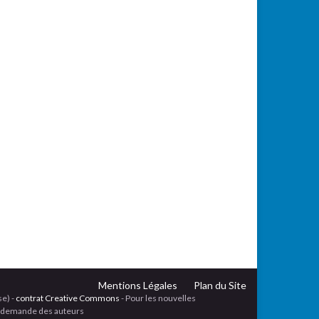
Mentions Légales
Plan du Site
se) -
contrat Creative Commons
- Pour les nouvelles
 la demande des auteurs