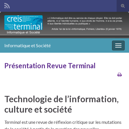
Tog
sear
Search for:
for
Informatique et Société
Togg
navig
Présentation Revue Terminal
Technologie de l’information,
culture et société
Terminal
est une revue de réflexion critique sur les mutations
de la société à partir de la question des nouvelles