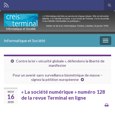
Tog
sear
Search for:
for
Informatique et Société
Togg
navig
Contre la loi « sécurité globale », défendons la liberté de
manifester
Pour un avenir sans surveillance biométrique de masse –
signez la pétition européenne
« La société numérique » numéro 128
NOV
16
de la revue Terminal en ligne
2020