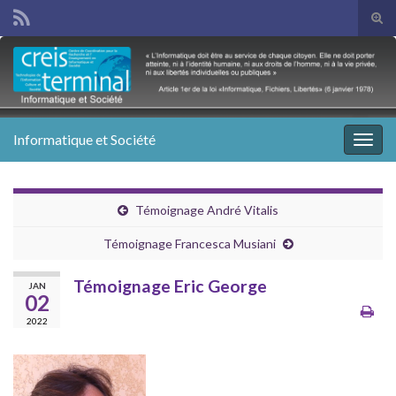
Tog
sear
Search for:
for
Informatique et Société
Togg
navig
Témoignage André Vitalis
Témoignage Francesca Musiani
Témoignage Eric George
JAN
02
2022