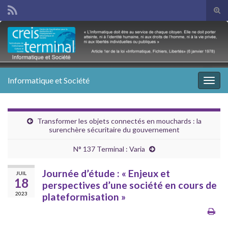
Tog
sear
Search for:
for
Informatique et Société
Togg
navig
Transformer les objets connectés en mouchards : la
surenchère sécuritaire du gouvernement
N° 137 Terminal : Varia
Journée d’étude : « Enjeux et
JUIL
18
perspectives d’une société en cours de
2023
plateformisation »