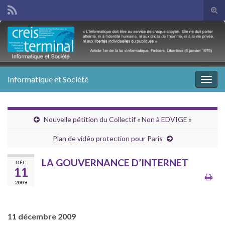
Tog
sear
Search for:
for
Informatique et Société
Togg
navig
Nouvelle pétition du Collectif « Non à EDVIGE »
Plan de vidéo protection pour Paris
LA GOUVERNANCE D’INTERNET
DÉC
11
2009
11 décembre 2009