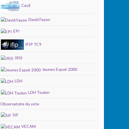
Cecil
David Fayon
EPI
IFIP TC9
IRIS
Jeunes Espoir 2000
LDH
LDH Toulon
Observatoire du vote
SIF
VECAM