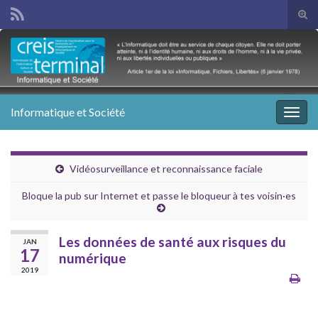
Tog
sear
Search for:
for
Informatique et Société
Togg
navig
Vidéosurveillance et reconnaissance faciale
Bloque la pub sur Internet et passe le bloqueur à tes voisin·es
Les données de santé aux risques du
JAN
17
numérique
2019