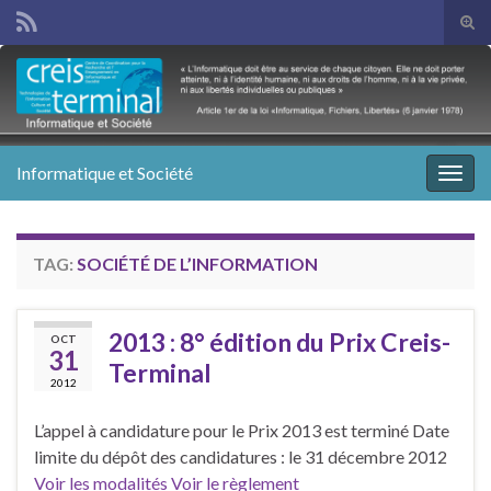
Tog
sear
Search for:
for
Informatique et Société
Togg
navig
TAG:
SOCIÉTÉ DE L’INFORMATION
2013 : 8° édition du Prix Creis-
OCT
31
Terminal
2012
L’appel à candidature pour le Prix 2013 est terminé Date
limite du dépôt des candidatures : le 31 décembre 2012
Voir les modalités
Voir le règlement