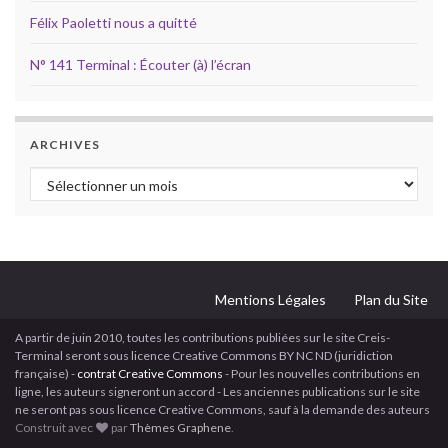
Félix Paoletti nous a quitté
N° 141 Terminal : Écouter (à) l’écran
ARCHIVES
Archives
Mentions Légales
Plan du Site
A partir de juin 2010, toutes les contributions publiées sur le site Creis-
Terminal seront sous licence Creative Commons BY NC ND (juridiction
française) -
contrat Creative Commons
- Pour les nouvelles contributions en
ligne, les auteurs signeront un accord - Les anciennes publications sur le site
ne seront pas sous licence Creative Commons, sauf à la demande des auteurs
Construit avec
par
Thèmes Graphene
.