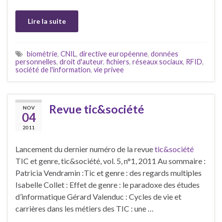
Lire la suite
biométrie
,
CNIL
,
directive européenne
,
données
personnelles
,
droit d'auteur
,
fichiers
,
réseaux sociaux
,
RFID
,
société de l'information
,
vie privee
Revue tic&société
NOV
04
2011
Lancement du dernier numéro de la revue
tic&société
TIC et genre, tic&société, vol. 5, n°1, 2011 Au sommaire :
Patricia Vendramin :Tic et genre : des regards multiples
Isabelle Collet : Effet de genre : le paradoxe des études
d’informatique Gérard Valenduc : Cycles de vie et
carrières dans les métiers des TIC : une …