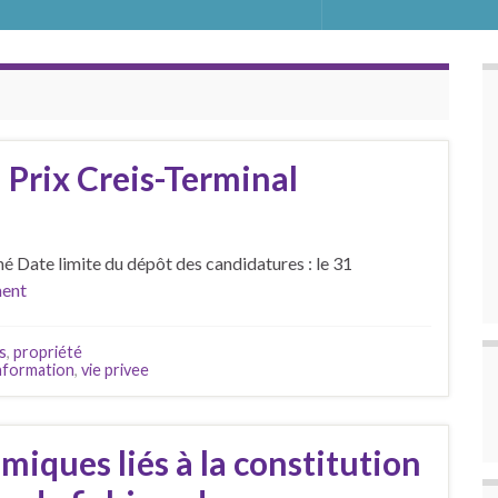
u Prix Creis-Terminal
né Date limite du dépôt des candidatures : le 31
ment
is
,
propriété
nformation
,
vie privee
iques liés à la constitution