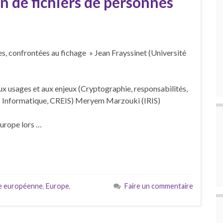
on de fichiers de personnes
ives, confrontées au fichage » Jean Frayssinet (Université
 aux usages et aux enjeux (Cryptographie, responsabilités,
T Informatique, CREIS) Meryem Marzouki (IRIS)
Europe lors …
ve européenne
,
Europe
,
Faire un commentaire