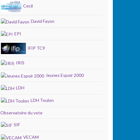
Cecil
David Fayon
EPI
IFIP TC9
IRIS
Jeunes Espoir 2000
LDH
LDH Toulon
Observatoire du vote
SIF
VECAM