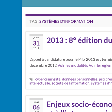
TAG:
SYSTÈMES D’INFORMATION
2013 : 8° édition d
OCT
31
2012
L’appel à candidature pour le Prix 2013 est termi
décembre 2012
Voir les modalités
Voir le règle
cybercriminalité
,
données personnelles
,
prix cre
intellectuelle
,
société de l'information
,
systèmes d'i
Enjeux socio-économ
MAI
06