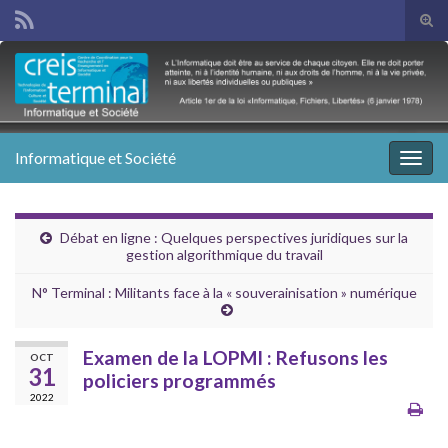
Tog
sear
Search for:
for
Informatique et Société
Togg
navig
Débat en ligne : Quelques perspectives juridiques sur la
gestion algorithmique du travail
N° Terminal : Militants face à la « souverainisation » numérique
Examen de la LOPMI : Refusons les
OCT
31
policiers programmés
2022