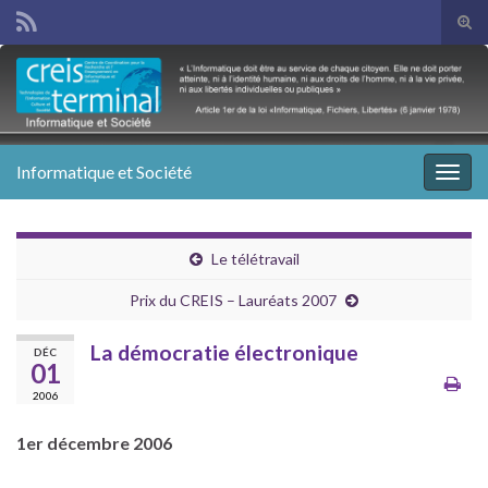
Tog
sear
Search for:
for
Informatique et Société
Togg
navig
Le télétravail
Prix du CREIS – Lauréats 2007
La démocratie électronique
DÉC
01
2006
1er décembre 2006