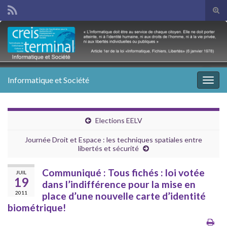
Tog
sear
Search for:
for
Informatique et Société
Togg
navig
Elections EELV
Journée Droit et Espace : les techniques spatiales entre
libertés et sécurité
Communiqué : Tous fichés : loi votée
JUIL
19
dans l’indifférence pour la mise en
2011
place d’une nouvelle carte d’identité
biométrique!