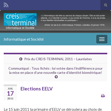
Tog
sear
Search for:
for
Informatique et Société
Togg
navig
Prix du CREIS-TERMINAL 2011 – Lauréates
Communiqué : Tous fichés : loi votée dans l’indifférence pour
la mise en place d’une nouvelle carte d’identité biométrique!
Elections EELV
JUIL
17
2011
Le 15 juin 2011 la pri­maire d’EELV se déroulera au choix de