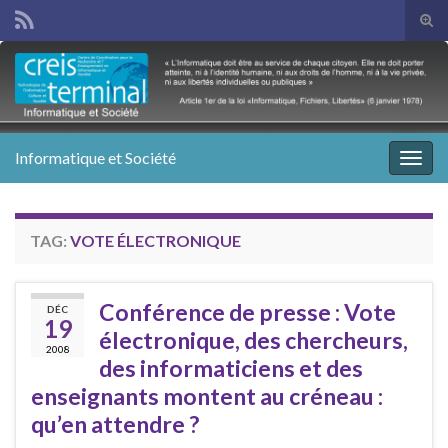
Tog
sear
Search for:
for
Informatique et Société
Togg
navig
TAG:
VOTE ÉLECTRONIQUE
Conférence de presse : Vote
DÉC
19
électronique, des chercheurs,
2008
des informaticiens et des
enseignants montent au créneau :
qu’en attendre ?