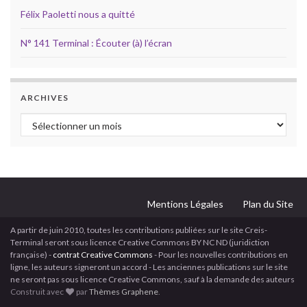
Félix Paoletti nous a quitté
N° 141 Terminal : Écouter (à) l’écran
ARCHIVES
Archives
Mentions Légales
Plan du Site
A partir de juin 2010, toutes les contributions publiées sur le site Creis-
Terminal seront sous licence Creative Commons BY NC ND (juridiction
française) -
contrat Creative Commons
- Pour les nouvelles contributions en
ligne, les auteurs signeront un accord - Les anciennes publications sur le site
ne seront pas sous licence Creative Commons, sauf à la demande des auteurs
Construit avec
par
Thèmes Graphene
.