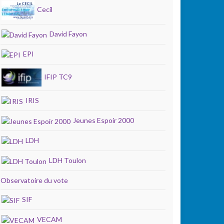
Cecil
David Fayon
EPI
IFIP TC9
IRIS
Jeunes Espoir 2000
LDH
LDH Toulon
Observatoire du vote
SIF
VECAM