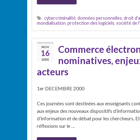
cybercriminalité
,
données personnelles
,
droit d'
mondialisation
,
protection des logiciels
,
société de l
Commerce électron
NOV
16
nominatives, enjeux
2000
acteurs
1er DECEMBRE 2000
Ces journées sont destinées aux enseignants conf
aux enjeux des nouveaux dispositifs d’informati
d’information et de débat pour les chercheurs. Ell
réflexions sur le …