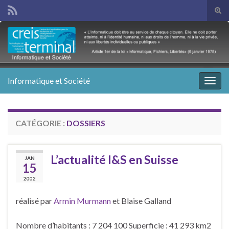
Tog
sear
Search for:
for
Informatique et Société
Togg
navig
CATÉGORIE :
DOSSIERS
L’actualité I&S en Suisse
JAN
15
2002
réalisé par
Armin Murmann
et Blaise Galland
Nombre d’habitants : 7 204 100 Superficie : 41 293 km2