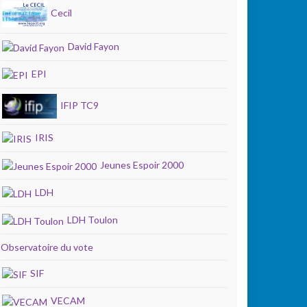
Cecil
David Fayon
EPI
IFIP TC9
IRIS
Jeunes Espoir 2000
LDH
LDH Toulon
Observatoire du vote
SIF
VECAM