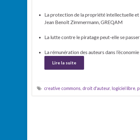
La protection de la propriété intellectuelle et
Jean Benoît Zimmermann, GREQAM
La lutte contre le piratage peut-elle se pass
La rémunération des auteurs dans l’économie
Lire la suite
creative commons
,
droit d'auteur
,
logiciel libre
,
p