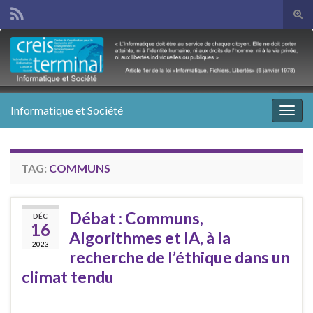
Tog
sear
Search for:
for
Informatique et Société
Togg
navig
TAG:
COMMUNS
Débat : Communs,
DÉC
16
Algorithmes et IA, à la
2023
recherche de l’éthique dans un
climat tendu