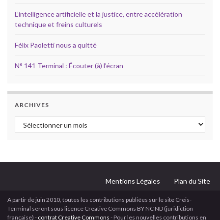
L’intelligence artificielle et la justice, entre accélération
technique et freins culturels
Félix Paoletti nous a quitté
N° 141 Terminal : Écouter (à) l’écran
ARCHIVES
Archives
Mentions Légales
Plan du Site
A partir de juin 2010, toutes les contributions publiées sur le site Creis-
Terminal seront sous licence Creative Commons BY NC ND (juridiction
française) -
contrat Creative Commons
- Pour les nouvelles contributions en