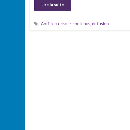
Lire la suite
Anti-terrorisme
,
contenus
,
diffusion