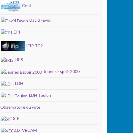
Cecil
David Fayon
EPI
IFIP TC9
IRIS
Jeunes Espoir 2000
LDH
LDH Toulon
Observatoire du vote
SIF
VECAM