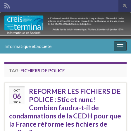
Tog
sear
Search for:
for
Informatique et Société
Togg
navig
TAG:
FICHIERS DE POLICE
REFORMER LES FICHIERS DE
OCT
06
POLICE : Stic et nunc !
2014
Combien faudra-t-il de
condamnations de la CEDH pour que
la France réforme les fichiers de