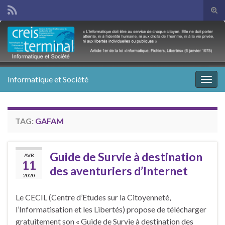
Tog
sear
Search for:
for
Informatique et Société
Togg
navig
TAG:
GAFAM
Guide de Survie à destination
AVR
11
des aventuriers d’Internet
2020
Le CECIL (Centre d’Etudes sur la Citoyenneté,
l’Informatisation et les Libertés) propose de télécharger
gratuitement son « Guide de Survie à destination des