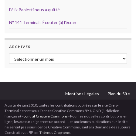
Félix Paoletti nous a quitté
N° 141 Terminal : Écouter (à) l’écran
ARCHIVES
Archives
Mentions Légales
Plan du Site
A partir de juin 2010, toutes les contributions publiées sur le site Creis-
Terminal seront sous licence Creative Commons BY NC ND (juridiction
française) -
contrat Creative Commons
- Pour les nouvelles contributions en
ligne, les auteurs signeront un accord - Les anciennes publications sur le site
ne seront pas sous licence Creative Commons, sauf à la demande des auteurs
Construit avec
par
Thèmes Graphene
.