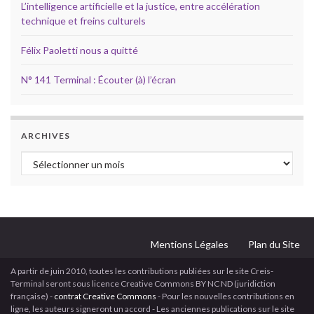
L’intelligence artificielle et la justice, entre accélération
technique et freins culturels
Félix Paoletti nous a quitté
N° 141 Terminal : Écouter (à) l’écran
ARCHIVES
Archives
Mentions Légales
Plan du Site
A partir de juin 2010, toutes les contributions publiées sur le site Creis-
Terminal seront sous licence Creative Commons BY NC ND (juridiction
française) -
contrat Creative Commons
- Pour les nouvelles contributions en
ligne, les auteurs signeront un accord - Les anciennes publications sur le site