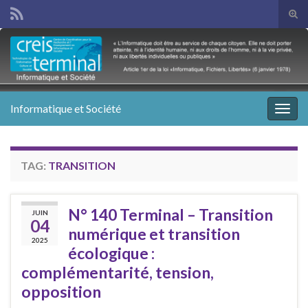
Tog
sear
Search for:
for
Informatique et Société
Togg
navig
TAG:
TRANSITION
N° 140 Terminal – Transition
JUIN
04
numérique et transition
2025
écologique :
complémentarité, tension,
opposition