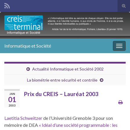
Tog
sear
Search for:
for
Informatique et Société
Togg
navig
Actualité Informatique et Société 2002
La biométrie entre sécurité et contrôle
Prix du CREIS – Lauréat 2003
JAN
01
2003
Laetitia Schweitzer
de l’Université Grenoble 3 pour son
mémoire de DEA
« Idéal d’une société programmable : les