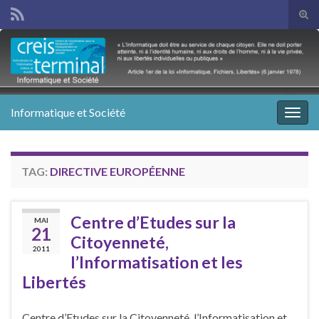
Tog
sear
Search for:
for
Informatique et Société
Togg
navig
TAG:
DIRECTIVE EUROPÉENNE
Centre d’Etudes sur la
MAI
21
Citoyenneté,
2011
l’Informatisation et les
Libertés
Centre d’Etudes sur la Citoyenneté, l’Informatisation et