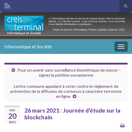
Tog
sear
Search for:
for
Informatique et Société
Togg
navig
Pour un avenir sans surveillance biométrique de masse –
signez la pétition européenne
Lettre commune appelant à voter contre le règlement de
prévention de la diffusion de contenus à caractère terroriste
en ligne
26 mars 2021 : Journée d’étude sur la
FÉV
20
blockchain
2021