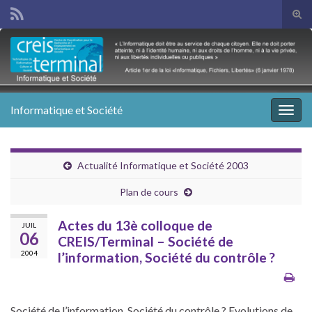
Tog
sear
Search for:
for
Informatique et Société
Togg
navig
Actualité Informatique et Société 2003
Plan de cours
Actes du 13è colloque de
JUIL
06
CREIS/Terminal – Société de
2004
l’information, Société du contrôle ?
Société de l’information, Société du contrôle ? Evolutions de